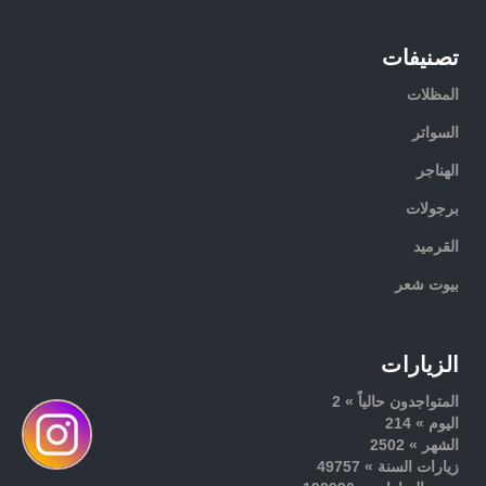
تصنيفات
المظلات
السواتر
الهناجر
برجولات
القرميد
بيوت شعر
الزيارات
المتواجدون حالياً » 2
اليوم » 214
الشهر » 2502
زيارات السنة » 49757