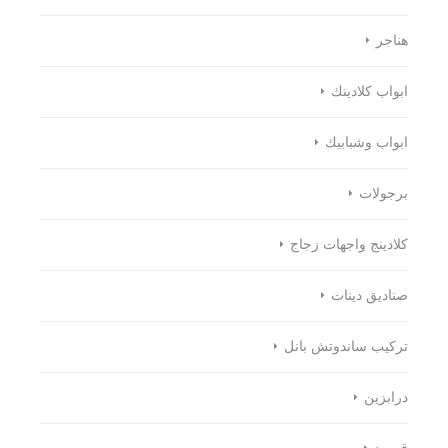
هناجر
ابواب كلادينك
ابواب وشبابيك
برجولات
كلادينج واجهات زجاج
صناديق دينات
تركيب ساندوتش بانل
درابزين