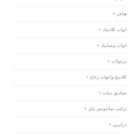
هناجر
ابواب كلادينك
ابواب وشبابيك
برجولات
كلادينج واجهات زجاج
صناديق دينات
تركيب ساندوتش بانل
درابزين