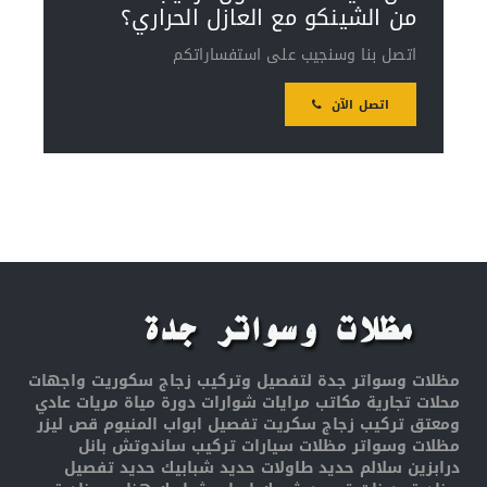
من الشينكو مع العازل الحراري؟
اتصل بنا وسنجيب على استفساراتكم
اتصل الآن
مظلات وسواتر جدة لتفصيل وتركيب زجاج سكوريت واجهات
محلات تجارية مكاتب مرايات شوارات دورة مياة مريات عادي
ومعتق تركيب زجاج سكريت تفصيل ابواب المنيوم قص ليزر
مظلات وسواتر مظلات سيارات تركيب ساندوتش بانل
درابزين سلالم حديد طاولات حديد شبابيك حديد تفصيل