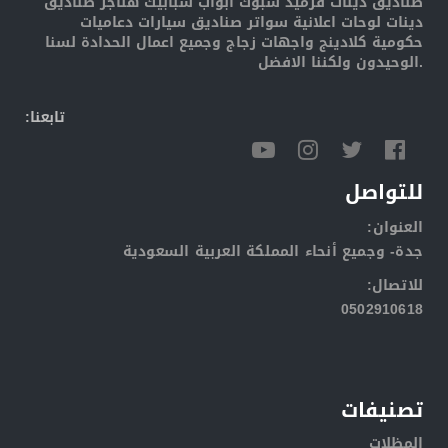
صناديق دينات قرميد شبوك ابواب شبابيك هناجر صناديق
دينات لوحات اعلانية سواتر صناديق سيارات دعاميات
حكومية كلادينج واجهات زجاج وجميع اعمال الحدادة لسنا
الوحيدون ولكننا الافضل.
:تابعنا
للتواصل
:العنوان
جدة- وجميع أنحاء المملكة العربية السعودية
:للاتصال
0502910618
تصنيفات
المظلات