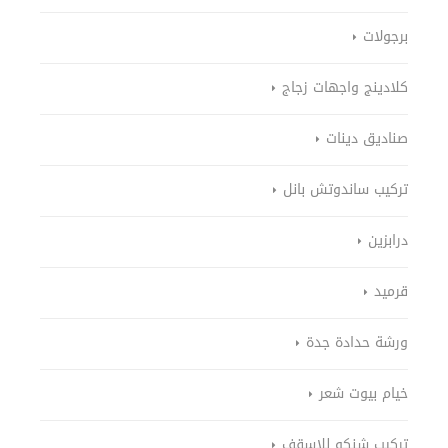
برجولات
كلادينج واجهات زجاج
صناديق دينات
تركيب ساندوتش بانل
درابزين
قرميد
ورشة حدادة جدة
خيام بيوت شعر
تركيب شنكو للاسقف