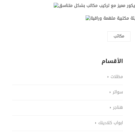
مكاتب
الأقسام
مظلات
سواتر
هناجر
ابواب كلادينك