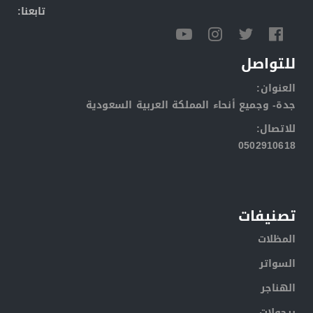
:تابعنا
للتواصل
:العنوان
جدة- وجميع أنحاء المملكة العربية السعودية
:للاتصال
0502910618
تصنيفات
المظلات
السواتر
الهناجر
برجولات