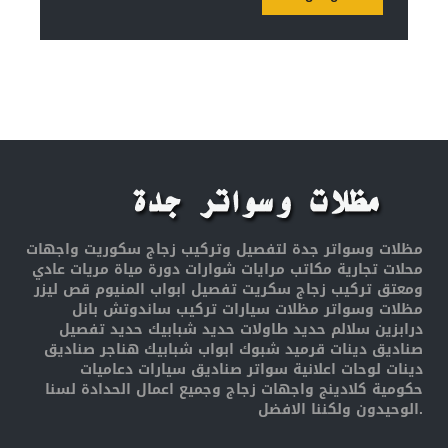
مظلات وسواتر جدة لتفصيل وتركيب زجاج سكوريت واجهات
محلات تجارية مكاتب مرايات شوارات دورة مياة مريات عادي
ومعتق تركيب زجاج سكريت تفصيل ابواب المنيوم قص ليزر
مظلات وسواتر مظلات سيارات تركيب ساندوتش بانل
درابزين سلالم حديد طاولات حديد شبابيك حديد تفصيل
صناديق دينات قرميد شبوك ابواب شبابيك هناجر صناديق
دينات لوحات اعلانية سواتر صناديق سيارات دعاميات
حكومية كلادينج واجهات زجاج وجميع اعمال الحدادة لسنا
الوحيدون ولكننا الافضل.