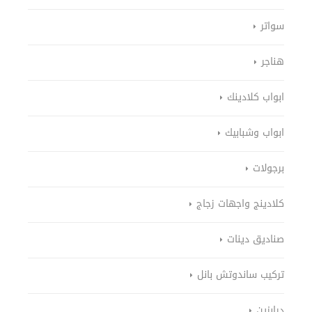
سواتر
هناجر
ابواب كلادينك
ابواب وشبابيك
برجولات
كلادينج واجهات زجاج
صناديق دينات
تركيب ساندوتش بانل
درابزين