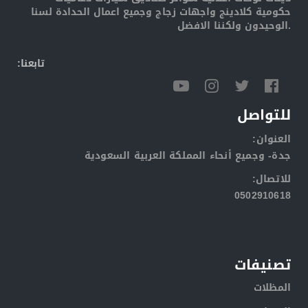
حكومية كلادينج واجهات زجاج وجميع اعمال الحدادة لسنا
الوحيدون ولكننا الافضل.
:تابعنا
للتواصل
:العنوان
جدة- وجميع أنحاء المملكة العربية السعودية
:للاتصال
0502910618
تصنيفات
المظلات