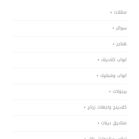
مظلات
سواتر
هناجر
ابواب كلادينك
ابواب وشبابيك
برجولات
كلادينج واجهات زجاج
صناديق دينات
تركيب ساندوتش بانل