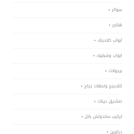
سواتر
هناجر
ابواب كلادينك
ابواب وشبابيك
برجولات
كلادينج واجهات زجاج
صناديق دينات
تركيب ساندوتش بانل
درابزين