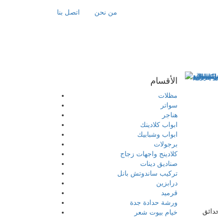
من نحن
اتصل بنا
الأقسام
مظلات
سواتر
هناجر
ابواب كلادينك
ابواب وشبابيك
برجولات
كلادينج واجهات زجاج
صناديق دينات
تركيب ساندوتش بانل
درابزين
قرميد
ورشة حدادة جدة
دائق
خيام بيوت شعر