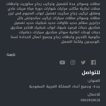
مظلات وسواتر جدة لتفصيل وتركيب زجاج سكوريت واجهات
محلات تجارية مكاتب مرايات شوارات دورة مياة مريات عادي
ومعتق تركيب زجاج سكريت تفصيل ابواب المنيوم قص ليزر
مظلات وسواتر مظلات سيارات تركيب ساندوتش بانل
درابزين سلالم حديد طاولات حديد شبابيك حديد تفصيل
صناديق دينات قرميد شبوك ابواب شبابيك هناجر صناديق
دينات لوحات اعلانية سواتر صناديق سيارات دعاميات
حكومية كلادينج واجهات زجاج وجميع اعمال الحدادة لسنا
الوحيدون ولكننا الافضل.
:تابعنا
للتواصل
:العنوان
جدة- وجميع أنحاء المملكة العربية السعودية
:للاتصال
0502910618