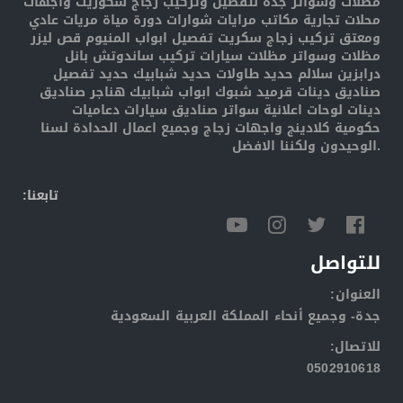
مظلات وسواتر جدة لتفصيل وتركيب زجاج سكوريت واجهات
محلات تجارية مكاتب مرايات شوارات دورة مياة مريات عادي
ومعتق تركيب زجاج سكريت تفصيل ابواب المنيوم قص ليزر
مظلات وسواتر مظلات سيارات تركيب ساندوتش بانل
درابزين سلالم حديد طاولات حديد شبابيك حديد تفصيل
صناديق دينات قرميد شبوك ابواب شبابيك هناجر صناديق
دينات لوحات اعلانية سواتر صناديق سيارات دعاميات
حكومية كلادينج واجهات زجاج وجميع اعمال الحدادة لسنا
الوحيدون ولكننا الافضل.
:تابعنا
للتواصل
:العنوان
جدة- وجميع أنحاء المملكة العربية السعودية
:للاتصال
0502910618